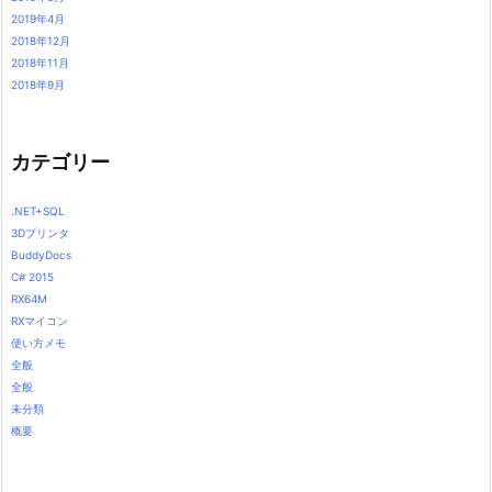
2019年4月
2018年12月
2018年11月
2018年9月
カテゴリー
.NET+SQL
3Dプリンタ
BuddyDocs
C# 2015
RX64M
RXマイコン
使い方メモ
全般
全般
未分類
概要