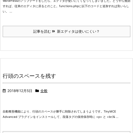
WordPressのアップデートをしたら、エディタが使いにくくなってしまいました。
どうやら無効
すれば、従来のエディタに戻るとのこと。
functions.phpに以下のコードと追加すれば良いらし
い。
...
記事を読む
新エディタは使いにくい？
行頭のスペースを残す
2018年12月5日
全般
自動整形機能により、行頭のスペースが勝手に削除されてしまうようです。
TinyMCE
Advanced プラグインをインストールして、
段落タグの保持
保存時に <p> と <br/& ...