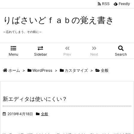
RSS
Feedly
りばさいどｆａｂの覚え書き
～忘れてしまう、その前に～
Menu
Sidebar
Prev
Next
Search
ホーム
>
WordPress
>
カスタマイズ
>
全般
新エディタは使いにくい？
2019年4月18日
全般